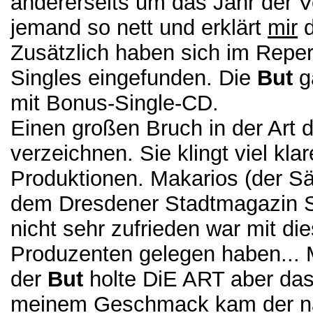
andererseits um das Jahr der Ve
jemand so nett und erklärt
mir
d
Zusätzlich haben sich im Reper
Singles eingefunden. Die
But
ga
mit Bonus-Single-CD.
Einen großen Bruch in der Art 
verzeichnen. Sie klingt viel kla
Produktionen. Makarios (der Sä
dem Dresdener Stadtmagazin SA
nicht sehr zufrieden war mit d
Produzenten gelegen haben... 
der
But
holte DiE ART aber das
meinem Geschmack kam der näc