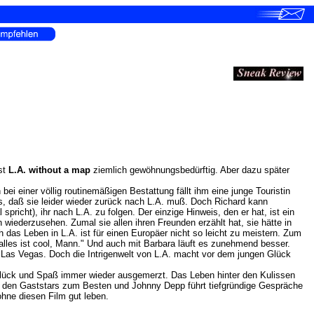
st
L.A. without a map
ziemlich gewöhnungsbedürftig. Aber dazu später
 einer völlig routinemäßigen Bestattung fällt ihm eine junge Touristin
ges, daß sie leider wieder zurück nach L.A. muß. Doch Richard kann
richt), ihr nach L.A. zu folgen. Der einzige Hinweis, den er hat, ist ein
n wiederzusehen. Zumal sie allen ihren Freunden erzählt hat, sie hätte in
h das Leben in L.A. ist für einen Europäer nicht so leicht zu meistern. Zum
 alles ist cool, Mann." Und auch mit Barbara läuft es zunehmend besser.
n Las Vegas. Doch die Intrigenwelt von L.A. macht vor dem jungen Glück
 Glück und Spaß immer wieder ausgemerzt. Das Leben hinter den Kulissen
bei den Gaststars zum Besten und Johnny Depp führt tiefgründige Gespräche
ohne diesen Film gut leben.