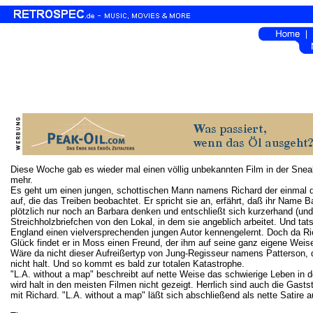
Diese Woche gab es wieder mal einen völlig unbekannten Film in der Snea
mehr.
Es geht um einen jungen, schottischen Mann namens Richard der einmal das
auf, die das Treiben beobachtet. Er spricht sie an, erfährt, daß ihr Name 
plötzlich nur noch an Barbara denken und entschließt sich kurzerhand (und v
Streichholzbriefchen von den Lokal, in dem sie angeblich arbeitet. Und tats
England einen vielversprechenden jungen Autor kennengelernt. Doch da Richa
Glück findet er in Moss einen Freund, der ihm auf seine ganz eigene Weise
Wäre da nicht dieser Aufreißertyp von Jung-Regisseur namens Patterson, d
nicht halt. Und so kommt es bald zur totalen Katastrophe.
"L.A. without a map" beschreibt auf nette Weise das schwierige Leben in
wird halt in den meisten Filmen nicht gezeigt. Herrlich sind auch die Ga
mit Richard. "L.A. without a map" läßt sich abschließend als nette Satire