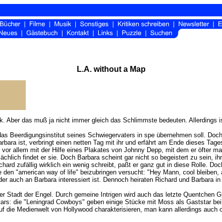
L.A. without a Map
k. Aber das muß ja nicht immer gleich das Schlimmste bedeuten. Allerdings i
 Beerdigungsinstitut seines Schwiegervaters in spe übernehmen soll. Doch bei
Barbara ist, verbringt einen netten Tag mit ihr und erfährt am Ende dieses Ta
or allem mit der Hilfe eines Plakates von Johnny Depp, mit dem er öfter mal sp
ächlich findet er sie. Doch Barbara scheint gar nicht so begeistert zu sein, ih
rd zufällig wirklich ein wenig schreibt, paßt er ganz gut in diese Rolle. Doc
 den "american way of life" beizubringen versucht: "Hey Mann, cool bleiben,
er auch an Barbara interessiert ist. Dennoch heiraten Richard und Barbara i
 der Stadt der Engel. Durch gemeine Intrigen wird auch das letzte Quentchen
ststars: die "Leningrad Cowboys" geben einige Stücke mit Moss als Gaststar 
 auf die Medienwelt von Hollywood charakterisieren, man kann allerdings auch 