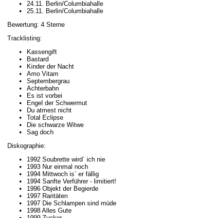
24.11. Berlin/Columbiahalle
25.11. Berlin/Columbiahalle
Bewertung: 4 Sterne
Tracklisting:
Kassengift
Bastard
Kinder der Nacht
Amo Vitam
Septembergrau
Achterbahn
Es ist vorbei
Engel der Schwermut
Du atmest nicht
Total Eclipse
Die schwarze Witwe
Sag doch
Diskographie:
1992 Soubrette wird´ ich nie
1993 Nur einmal noch
1994 Mittwoch is´ er fällig
1994 Sanfte Verführer - limitiert!
1996 Objekt der Begierde
1997 Raritäten
1997 Die Schlampen sind müde
1998 Alles Gute
1999 Zucker