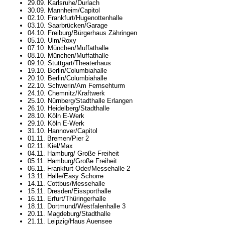
29.09. Karlsruhe/Durlach
30.09. Mannheim/Capitol
02.10. Frankfurt/Hugenottenhalle
03.10. Saarbrücken/Garage
04.10. Freiburg/Bürgerhaus Zähringen
05.10. Ulm/Roxy
07.10. München/Muffathalle
08.10. München/Muffathalle
09.10. Stuttgart/Theaterhaus
19.10. Berlin/Columbiahalle
20.10. Berlin/Columbiahalle
22.10. Schwerin/Am Fernsehturm
24.10. Chemnitz/Kraftwerk
25.10. Nürnberg/Stadthalle Erlangen
26.10. Heidelberg/Stadthalle
28.10. Köln E-Werk
29.10. Köln E-Werk
31.10. Hannover/Capitol
01.11. Bremen/Pier 2
02.11. Kiel/Max
04.11. Hamburg/ Große Freiheit
05.11. Hamburg/Große Freiheit
06.11. Frankfurt-Oder/Messehalle 2
13.11. Halle/Easy Schorre
14.11. Cottbus/Messehalle
15.11. Dresden/Eissporthalle
16.11. Erfurt/Thüringerhalle
18.11. Dortmund/Westfalenhalle 3
20.11. Magdeburg/Stadthalle
21.11. Leipzig/Haus Auensee