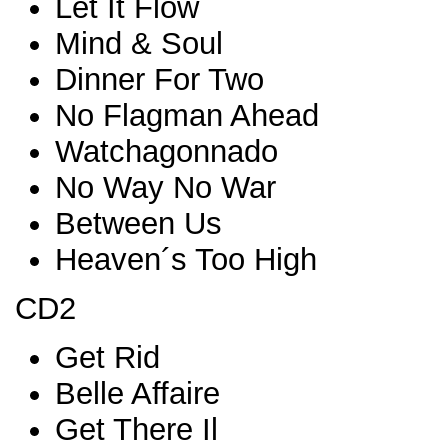
Let It Flow
Mind & Soul
Dinner For Two
No Flagman Ahead
Watchagonnado
No Way No War
Between Us
Heaven´s Too High
CD2
Get Rid
Belle Affaire
Get There Il