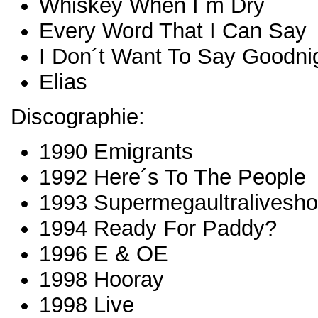
Whiskey When I´m Dry
Every Word That I Can Say
I Don´t Want To Say Goodni
Elias
Discographie:
1990 Emigrants
1992 Here´s To The People
1993 Supermegaultralivesh
1994 Ready For Paddy?
1996 E & OE
1998 Hooray
1998 Live