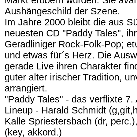
Markt erobern würden. Sie ava
Aushängeschild der Szene.
Im Jahre 2000 bleibt die aus 
neuesten CD "Paddy Tales", ihr
Geradliniger Rock-Folk-Pop; etw
und etwas für´s Herz. Die Ausw
gerade Live ihren Charakter find
guter alter irischer Tradition,
arrangiert.
"Paddy Tales" - das verflixte 7.
Lineup - Harald Schmidt (g,git,
Kalle Spriestersbach (dr, perc.
(key, akkord.)