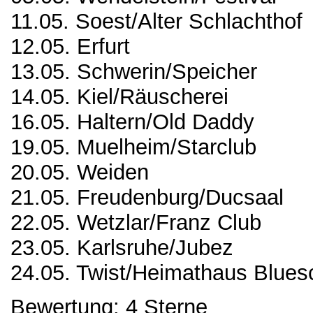
11.05. Soest/Alter Schlachthof
12.05. Erfurt
13.05. Schwerin/Speicher
14.05. Kiel/Räuscherei
16.05. Haltern/Old Daddy
19.05. Muelheim/Starclub
20.05. Weiden
21.05. Freudenburg/Ducsaal
22.05. Wetzlar/Franz Club
23.05. Karlsruhe/Jubez
24.05. Twist/Heimathaus Blues
Bewertung: 4 Sterne