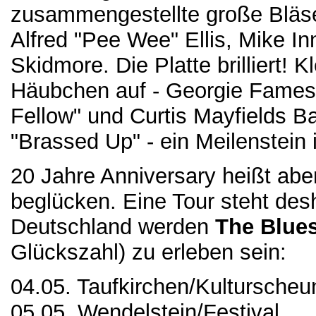
zusammengestellte große Bläser
Alfred "Pee Wee" Ellis, Mike In
Skidmore. Die Platte brilliert! 
Häubchen auf - Georgie Fames 
Fellow" und Curtis Mayfields B
"Brassed Up" - ein Meilenstein
20 Jahre Anniversary heißt aber
beglücken. Eine Tour steht de
Deutschland werden
The Blue
Glückszahl) zu erleben sein:
04.05. Taufkirchen/Kulturscheu
05.05. Wendelstein/Festival