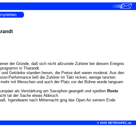
arandt
 einer der Gründe, daß sich nicht allzuviele Zuhörer bei diesem Ereignis
rtprogramm in Tharandt.
er und Getränke standen herum, die Preise dort waren moderat. Aus den
ssion-Performance ließ die Zuhörer im Takt nicken, wenige tanzten.
was mehr mit Menschen und auch der Platz vor der Bühne wurde langsam
Europäer als Verstärkung am Saxophon geangelt und spielten
Roots
acht tat der Sache etwas Abbruch.
Spaß. Irgendwann nach Mitternacht ging das Open Air seinem Ende
© 2000 RETROSPEC.de