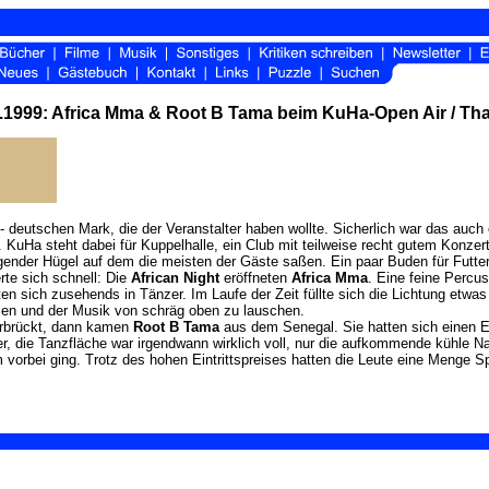
.1999: Africa Mma & Root B Tama beim KuHa-Open Air / Th
,- deutschen Mark, die der Veranstalter haben wollte. Sicherlich war das auch
 KuHa steht dabei für Kuppelhalle, ein Club mit teilweise recht gutem Konze
teigender Hügel auf dem die meisten der Gäste saßen. Ein paar Buden für Futt
te sich schnell: Die
African Night
eröffneten
Africa Mma
. Eine feine Percu
ten sich zusehends in Tänzer. Im Laufe der Zeit füllte sich die Lichtung et
sen und der Musik von schräg oben zu lauschen.
erbrückt, dann kamen
Root B Tama
aus dem Senegal. Sie hatten sich einen 
r, die Tanzfläche war irgendwann wirklich voll, nur die aufkommende kühle N
 vorbei ging. Trotz des hohen Eintrittspreises hatten die Leute eine Menge 