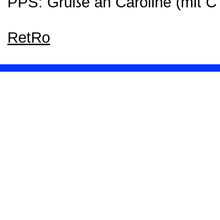
PPS: Grüße an Caroline (mit C 
RetRo