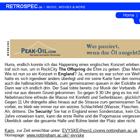
Hurra, endlich konnte ich das Happening eines englisches Konzert erleben
traf sich nun, um in RockCity
The Offspring
die Ehre zu geben. (Das Men
Wie ist nun so ein Konzert in
England
? Ja, erstens es war schon vor Wei
hatte es sich irgendwer anders überlegt und mir seine Karte fuer den normal
auch die halbnackten Mädels, zum gemeinsamen queuen in der Eiskälte e
Dann war ich endlich drin. Der Saal tobte bereits zur Musik der Vorband
sind nur aus diesem Grund gekommen. So gegen 9.30 Uhr ging es los mit
Nebelmaschine erfreute die Masse mit Konfetti und Seifenblasen, glückli
Gegen 11 Uhr drängelte alles hinaus auf die Strasse zum gemeinsamen Tax
vorbei, es blieb wie immer nur ein wüstes Schlachtfeld (Wasser, Flaschen, K
Ah, drittens: Die
Security
! Sie hat in England einen Sonderstatus, kein C
Jahre vorweisen kann, kann die erste Reihe und die Pogomasse vergessen. Z
Überblick ueber die gesamte Halle und Bühne bietet der Platz aber nicht.
Karin
, zur Zeit erreichbar unter:
EVYSKE@evn1.civeng.nottingham.ac.uk
Homepage:
www.nottingham.ac.uk/~evyske