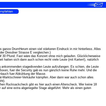
 ganze DrumHerum einen viel stärkeren Eindruck in mir hinterliess. Alles
er Dresdner Strasse E vergleichen.)
uf 30 Pfund. Fast wäre das Konzert ohne mich gelaufen. Glücklicherweise
it hatten sich dann auch schon recht viele Leute (mit Karten!), natürlich
ang ankommenden stagedivenden Leute aufzufangen. Es schien, die Leute
Boxen, fuer die Security gab es nun gänzlich keine Ruhe mehr. Und die
chlauch fuer Abkühlung der Masse.
at-Marktschreier-Verkäufer kämpfen. Aber dann war auch schon alles
ht).
chen Rucksackcheck gibt es hier auch einen Alterscheck. Wer keine 18
 auf eine extra abgeriegelte Stage abgeführt. Mehr als einen guten