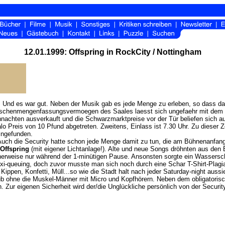
12.01.1999: Offspring in RockCity / Nottingham
. Und es war gut. Neben der Musik gab es jede Menge zu erleben, so dass das
schenmengenfassungsvermoegen des Saales laesst sich ungefaehr mit dem d
hnachten ausverkauft und die Schwarzmarktpreise vor der Tür beliefen sich a
o Preis von 10 Pfund abgetreten. Zweitens, Einlass ist 7.30 Uhr. Zu dieser Ze
ingefunden.
s. Auch die Security hatte schon jede Menge damit zu tun, die am Bühnenanf
Offspring
(mit eigener Lichtanlage!). Alte und neue Songs dröhnten aus den 
cherweise nur während der 1-minütigen Pause. Ansonsten sorgte ein Wassers
i-queuing, doch zuvor musste man sich noch durch eine Schar T-Shirt-Plagi
ippen, Konfetti, Müll...so wie die Stadt halt nach jeder Saturday-night aussie
lub ohne die Muskel-Männer mit Micro und Kopfhörern. Neben dem obligatoris
ur eigenen Sicherheit wird der/die Unglückliche persönlich von der Security